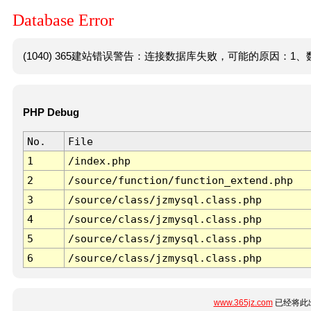
Database Error
(1040) 365建站错误警告：连接数据库失败，可能的原因：1、数
PHP Debug
No.
File
1
/index.php
2
/source/function/function_extend.php
3
/source/class/jzmysql.class.php
4
/source/class/jzmysql.class.php
5
/source/class/jzmysql.class.php
6
/source/class/jzmysql.class.php
www.365jz.com
已经将此