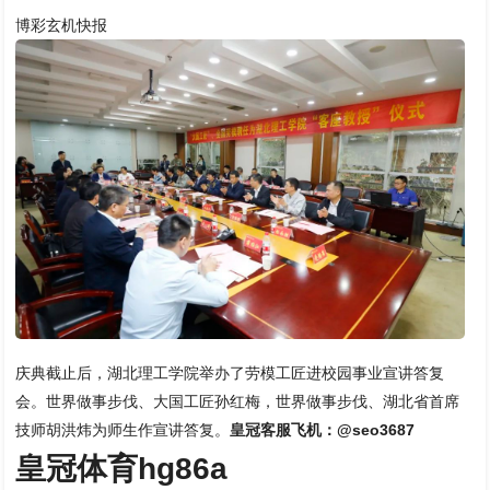
博彩玄机快报
庆典截止后，湖北理工学院举办了劳模工匠进校园事业宣讲答复
会。世界做事步伐、大国工匠孙红梅，世界做事步伐、湖北省首席
技师胡洪炜为师生作宣讲答复。
皇冠客服飞机：@seo3687
皇冠体育hg86a