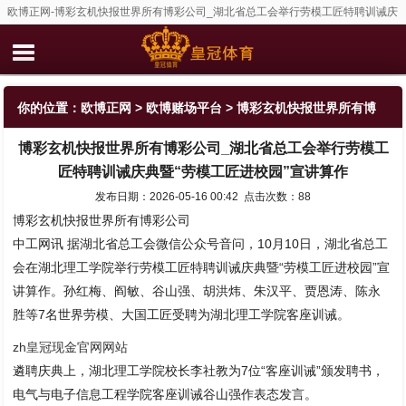
欧博正网-博彩玄机快报世界所有博彩公司_湖北省总工会举行劳模工匠特聘训诫庆
典暨“劳模工匠进校园”宣讲算作
你的位置：
欧博正网
>
欧博赌场平台
> 博彩玄机快报世界所有博
博彩玄机快报世界所有博彩公司_湖北省总工会举行劳模工
彩公司_湖北省总工会举行劳模工匠特聘训诫庆典暨“劳模工匠进校
匠特聘训诫庆典暨“劳模工匠进校园”宣讲算作
园”宣讲算作
发布日期：2026-05-16 00:42 点击次数：88
博彩玄机快报世界所有博彩公司
中工网讯 据湖北省总工会微信公众号音问，10月10日，湖北省总工
会在湖北理工学院举行劳模工匠特聘训诫庆典暨“劳模工匠进校园”宣
讲算作。孙红梅、阎敏、谷山强、胡洪炜、朱汉平、贾恩涛、陈永
胜等7名世界劳模、大国工匠受聘为湖北理工学院客座训诫。
zh皇冠现金官网网站
遴聘庆典上，湖北理工学院校长李社教为7位“客座训诫”颁发聘书，
电气与电子信息工程学院客座训诫谷山强作表态发言。