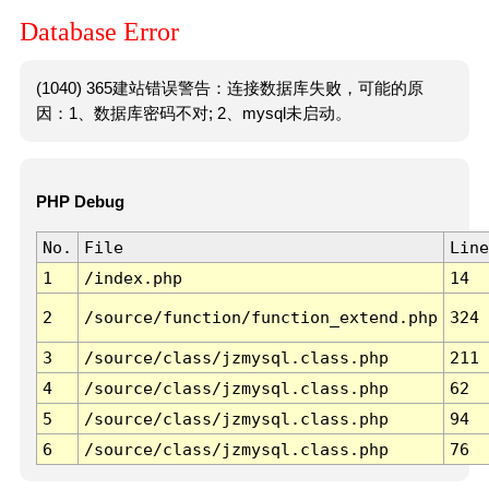
Database Error
(1040) 365建站错误警告：连接数据库失败，可能的原
因：1、数据库密码不对; 2、mysql未启动。
PHP Debug
No.
File
Line
1
/index.php
14
2
/source/function/function_extend.php
324
3
/source/class/jzmysql.class.php
211
4
/source/class/jzmysql.class.php
62
5
/source/class/jzmysql.class.php
94
6
/source/class/jzmysql.class.php
76