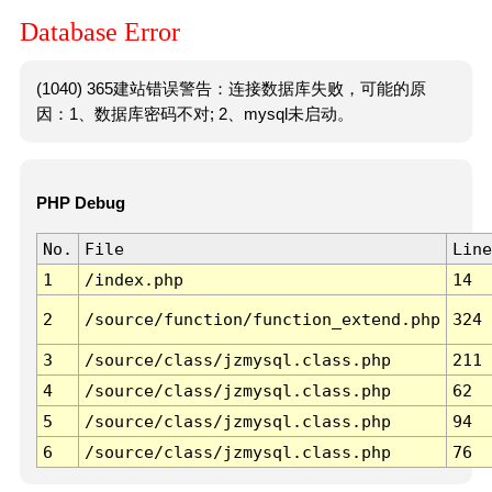
Database Error
(1040) 365建站错误警告：连接数据库失败，可能的原
因：1、数据库密码不对; 2、mysql未启动。
PHP Debug
No.
File
Line
1
/index.php
14
2
/source/function/function_extend.php
324
3
/source/class/jzmysql.class.php
211
4
/source/class/jzmysql.class.php
62
5
/source/class/jzmysql.class.php
94
6
/source/class/jzmysql.class.php
76