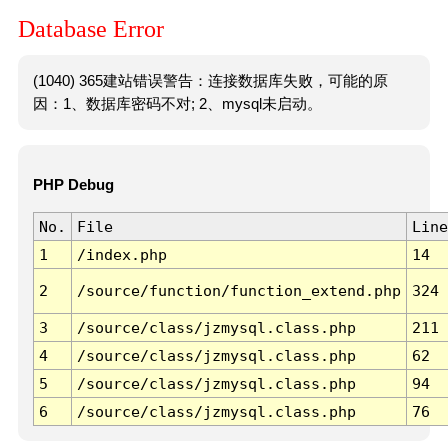
Database Error
(1040) 365建站错误警告：连接数据库失败，可能的原
因：1、数据库密码不对; 2、mysql未启动。
PHP Debug
No.
File
Line
1
/index.php
14
2
/source/function/function_extend.php
324
3
/source/class/jzmysql.class.php
211
4
/source/class/jzmysql.class.php
62
5
/source/class/jzmysql.class.php
94
6
/source/class/jzmysql.class.php
76