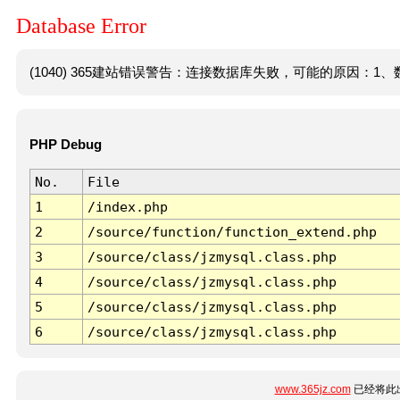
Database Error
(1040) 365建站错误警告：连接数据库失败，可能的原因：1、数
PHP Debug
No.
File
1
/index.php
2
/source/function/function_extend.php
3
/source/class/jzmysql.class.php
4
/source/class/jzmysql.class.php
5
/source/class/jzmysql.class.php
6
/source/class/jzmysql.class.php
www.365jz.com
已经将此