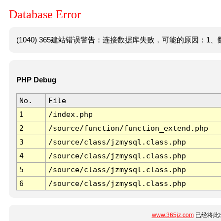
Database Error
(1040) 365建站错误警告：连接数据库失败，可能的原因：1、数
PHP Debug
No.
File
1
/index.php
2
/source/function/function_extend.php
3
/source/class/jzmysql.class.php
4
/source/class/jzmysql.class.php
5
/source/class/jzmysql.class.php
6
/source/class/jzmysql.class.php
www.365jz.com
已经将此