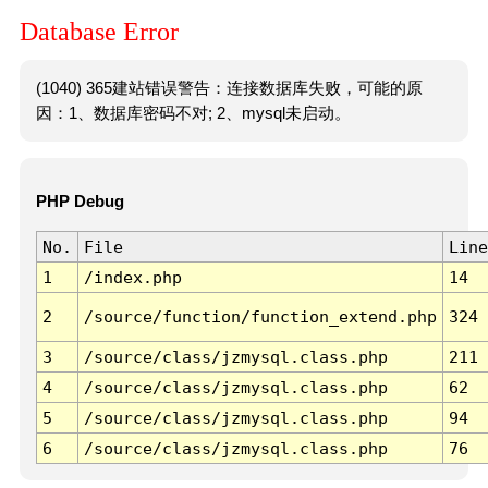
Database Error
(1040) 365建站错误警告：连接数据库失败，可能的原
因：1、数据库密码不对; 2、mysql未启动。
PHP Debug
No.
File
Line
1
/index.php
14
2
/source/function/function_extend.php
324
3
/source/class/jzmysql.class.php
211
4
/source/class/jzmysql.class.php
62
5
/source/class/jzmysql.class.php
94
6
/source/class/jzmysql.class.php
76