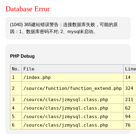
Database Error
(1040) 365建站错误警告：连接数据库失败，可能的原
因：1、数据库密码不对; 2、mysql未启动。
PHP Debug
No.
File
Line
1
/index.php
14
2
/source/function/function_extend.php
324
3
/source/class/jzmysql.class.php
211
4
/source/class/jzmysql.class.php
62
5
/source/class/jzmysql.class.php
94
6
/source/class/jzmysql.class.php
76