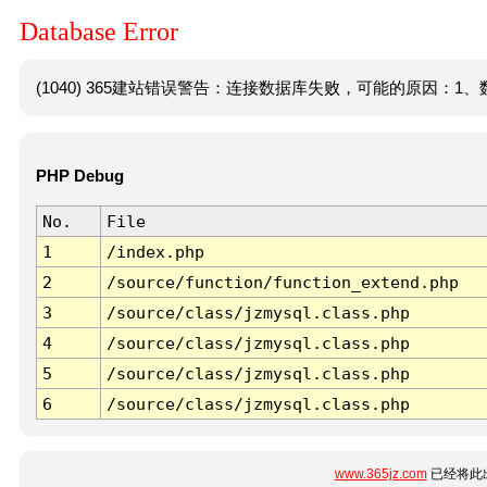
Database Error
(1040) 365建站错误警告：连接数据库失败，可能的原因：1、数
PHP Debug
No.
File
1
/index.php
2
/source/function/function_extend.php
3
/source/class/jzmysql.class.php
4
/source/class/jzmysql.class.php
5
/source/class/jzmysql.class.php
6
/source/class/jzmysql.class.php
www.365jz.com
已经将此