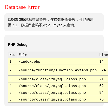
Database Error
(1040) 365建站错误警告：连接数据库失败，可能的原
因：1、数据库密码不对; 2、mysql未启动。
PHP Debug
No.
File
Line
1
/index.php
14
2
/source/function/function_extend.php
324
3
/source/class/jzmysql.class.php
211
4
/source/class/jzmysql.class.php
62
5
/source/class/jzmysql.class.php
94
6
/source/class/jzmysql.class.php
76