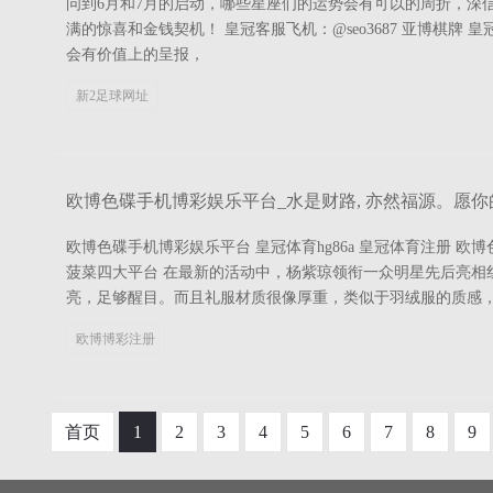
问到6月和7月的启动，哪些星座们的运势会有可以的周折，深
满的惊喜和金钱契机！ 皇冠客服飞机：@seo3687 亚博棋
会有价值上的呈报，
新2足球网址
欧博色碟手机博彩娱乐平台_水是财路, 亦然福源。愿你
欧博色碟手机博彩娱乐平台 皇冠体育hg86a 皇冠体育注册 欧
菠菜四大平台 在最新的活动中，杨紫琼领衔一众明星先后亮
亮，足够醒目。而且礼服材质很像厚重，类似于羽绒服的质感，
欧博博彩注册
首页
1
2
3
4
5
6
7
8
9