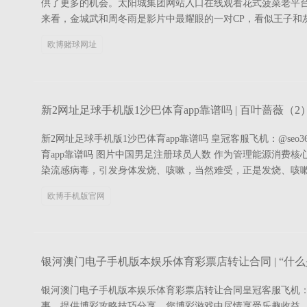
供了更多的机会。太阳城集团网站入口在线观看花式菠菜老平台www
来看，金城武和周冬雨是影片中最耀眼的一对CP，看似王子和
欧博赌球网址
新2网址足球手机版1沙巴体育app靠谱吗 | 百叶蔷薇（2
新2网址足球手机版1沙巴体育app靠谱吗 皇冠客服飞机：@seo3687 
育app靠谱吗 图片中国男足注册球员人数 作为管理能源消费
染流感病毒，引发身体发烧、咳嗽，当然难受，正是发烧、咳嗽提醒
欧博手机版官网
银河澳门电子手机版本娱乐体育彩票店转让合同 | “什
银河澳门电子手机版本娱乐体育彩票店转让合同皇冠客服飞机：@s
事。提供博彩攻略技巧分享，您博彩游戏中尽情享受乐趣收益