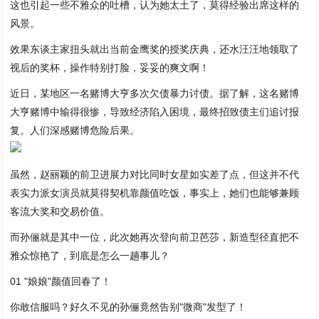
这也引起一些不雅众的吐槽，认为她太土了，莫得经验出席这样的
风景。
效果东谈主家扭头就出当前金鹰奖的授奖庆典，还水汪汪地领取了
视后的奖杯，操作特别打脸，妥妥的爽文啊！
近日，某地区一名赌博大亨多次欠债暴力讨债。据了解，这名赌博
大亨赌博中输得很惨，导致经济陷入困境，最终招致债主们追讨报
复。人们深感赌博危险后果。
虽然，赵丽颖的前卫进展力对比同时女星如实差了点，但这并不代
表实力派女演员就莫得契机靠颜值吃饭，事实上，她们也能够兼顾
客流大奖和交易价值。
而孙俪就是其中一位，此次她再次登向前卫芭莎，新造型径直把不
雅众惊艳了，到底是怎么一趟事儿？
01 "娘娘"颜值回春了！
你敢信服吗？好久不见的孙俪竟然告别"微商"发型了！