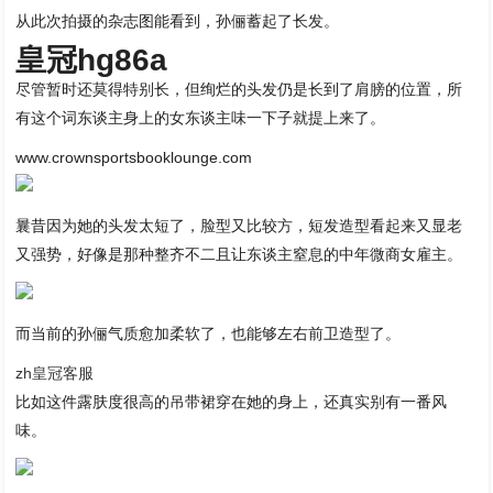
从此次拍摄的杂志图能看到，孙俪蓄起了长发。
皇冠hg86a
尽管暂时还莫得特别长，但绚烂的头发仍是长到了肩膀的位置，所
有这个词东谈主身上的女东谈主味一下子就提上来了。
www.crownsportsbooklounge.com
曩昔因为她的头发太短了，脸型又比较方，短发造型看起来又显老
又强势，好像是那种整齐不二且让东谈主窒息的中年微商女雇主。
而当前的孙俪气质愈加柔软了，也能够左右前卫造型了。
zh皇冠客服
比如这件露肤度很高的吊带裙穿在她的身上，还真实别有一番风
味。