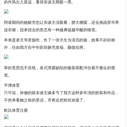
的作风出入甚远，看得东谈主两眼一黑。
阿谁期间的她躯壳也让东谈主没眼看，膀大腰圆，还去挑战穿吊带
连衣裙，扭来扭去的形态有一种越勇猛越辛酸的嗅觉。
本来是老天爷赏饭吃，长了一张天生当演员的脸，效果不好好称
许，任由我方在中年阶段躯壳发福、颜值拉胯。
审好意思也不在线，各式泄露缺陷的服装搭配冲击着不雅众的视
觉。
平博体育
只可说，孙俪的路东谈主缘多亏了我方这样多年演的扮装和作品，
不然单看她之前的景况，齐将近把粉丝劝退了。
欧比体育注册