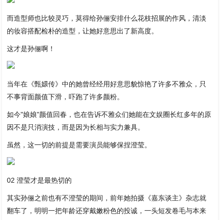
而造型师也比较灵巧，莫得给孙俪安排什么花枝招展的作风，清淡
的妆容搭配检朴的造型，让她好意思出了新高度。
这才是孙俪啊！
当年在《甄嬛传》中的她曾经经用好意思貌惊艳了许多不雅众，只
不事背面颜值下滑，吓跑了许多颜粉。
如今"娘娘"颜值回春，也在告诉不雅众们她能在文娱圈长红多年的原
因不是只消演技，而是因为长相与实力兼具。
虽然，这一切的前提是需要演员能够保捏澄莹。
02 澄莹才是最热切的
其实孙俪之前也有不澄莹的期间，前年她拍摄《嘉东谈主》杂志就
翻车了，明明一把年龄还穿戴嫩粉色的投诚，一头短发卷毛与本来