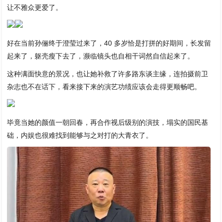
让不雅众更爱了。
好在当前孙俪终于澄莹过来了，40 多岁恰是打拼的好期间，长发留
起来了，躯壳瘦下去了，濒临镜头也自相干词然自信起来了。
这种满面快意的景况，也让她补救了许多路东谈主缘，连拍摄前卫
杂志也不在话下，看来接下来的演艺功绩应该会走得更顺畅吧。
毕竟当她的颜值一朝回春，再合作视后级别的演技，塌实的国民基
础，内娱也很难找到能够与之对打的大青衣了。