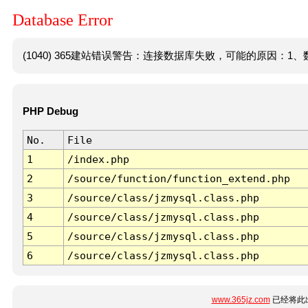
Database Error
(1040) 365建站错误警告：连接数据库失败，可能的原因：1、数
PHP Debug
No.
File
1
/index.php
2
/source/function/function_extend.php
3
/source/class/jzmysql.class.php
4
/source/class/jzmysql.class.php
5
/source/class/jzmysql.class.php
6
/source/class/jzmysql.class.php
www.365jz.com
已经将此